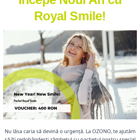
Royal Smile!
Nu lăsa caria să devină o urgență. La OZONO, te ajutăm
să îți redobândești zâmbetul cu pachetul nostru special