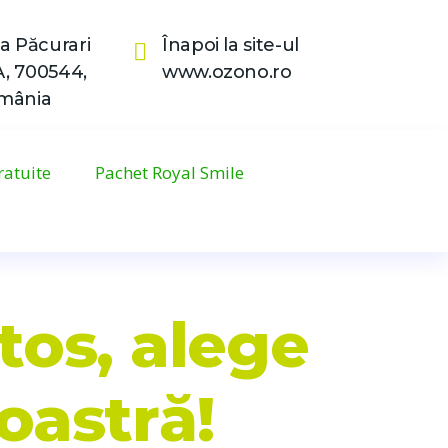
a Păcurari
Înapoi la site-ul
A, 700544,
www.ozono.ro
omânia
ratuite
Pachet Royal Smile
os, alege
noastră!