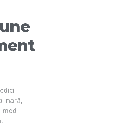
pune
ament
edici
plinară,
în mod
.