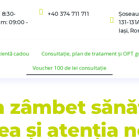
 8:30-
+40 374 711 711
Șoseau
m: 09:00 -
131-131
Iași, R
tientă cadou
Consultație, plan de tratament și OPT g
Voucher 100 de lei consultație
n zâmbet sănăt
ea și atenția 