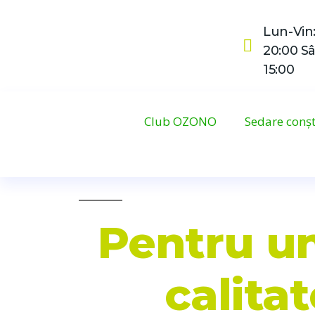
Lun-Vin:
20:00 Sâ
15:00
Club OZONO
Sedare conș
Pentru u
calitat